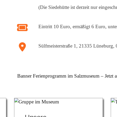
fa-
(Die Siedehütte ist derzeit nur eingesch
clock
fas
Eintritt 10 Euro, ermäßigt 6 Euro, unter
fa-
ticket
fas
Sülfmeisterstraße 1, 21335 Lüneburg
fa-
location-
dot