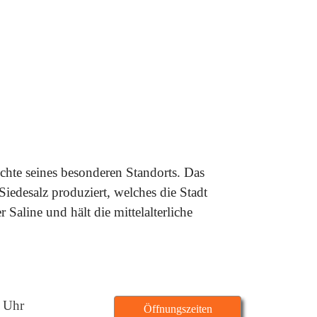
Foto: Deutsches Salzmuseum
hte seines besonderen Standorts. Das
edesalz produziert, welches die Stadt
aline und hält die mittelalterliche
7 Uhr
Öffnungszeiten