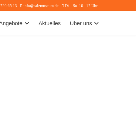
 720 65 13
info@salzmuseum.de
Di. - So. 10 - 17 Uhr
Angebote
Aktuelles
Über uns